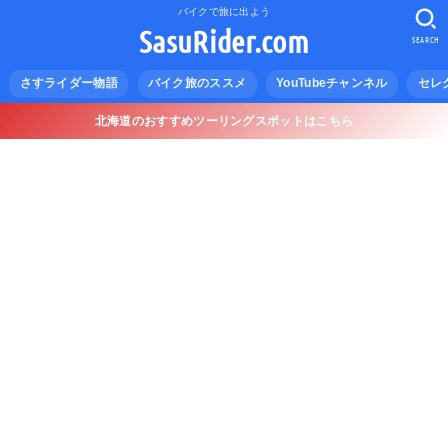
バイクで旅に出よう
SasuRider.com
SEARCH
さすライダー物語
バイク旅のススメ
YouTubeチャンネル
セレ
北海道のおすすめツーリングスポットはこちら