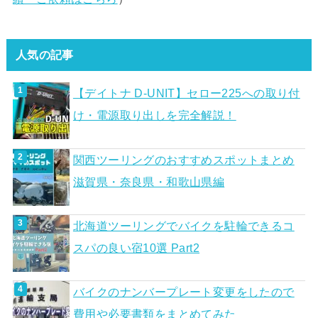
人気の記事
【デイトナ D-UNIT】セロー225への取り付
け・電源取り出しを完全解説！
関西ツーリングのおすすめスポットまとめ
滋賀県・奈良県・和歌山県編
北海道ツーリングでバイクを駐輪できるコ
スパの良い宿10選 Part2
バイクのナンバープレート変更をしたので
費用や必要書類をまとめてみた