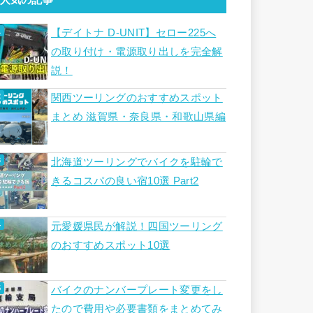
【デイトナ D-UNIT】セロー225へ
の取り付け・電源取り出しを完全解
説！
関西ツーリングのおすすめスポット
まとめ 滋賀県・奈良県・和歌山県編
北海道ツーリングでバイクを駐輪で
きるコスパの良い宿10選 Part2
元愛媛県民が解説！四国ツーリング
のおすすめスポット10選
バイクのナンバープレート変更をし
たので費用や必要書類をまとめてみ