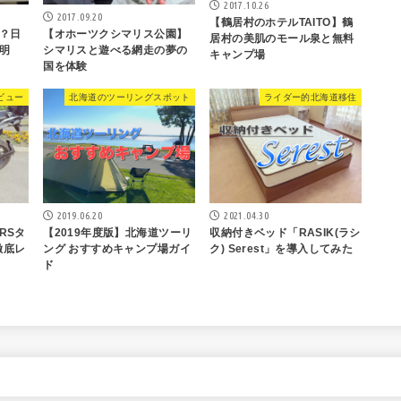
2017.10.26
2017.09.20
【鶴居村のホテルTAITO】鶴
？日
【オホーツクシマリス公園】
居村の美肌のモール泉と無料
明
シマリスと遊べる網走の夢の
キャンプ場
国を体験
ビュー
北海道のツーリングスポット
ライダー的北海道移住
2019.06.20
2021.04.30
RSタ
【2019年度版】北海道ツーリ
収納付きベッド「RASIK(ラシ
を徹底レ
ング おすすめキャンプ場ガイ
ク) Serest」を導入してみた
ド