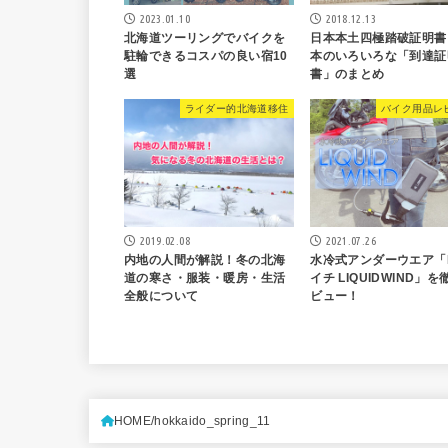
2018.12.13
2023.01.10
日本本土四極踏破証明書
北海道ツーリングでバイクを
本のいろいろな「到達証
駐輪できるコスパの良い宿10
書」のまとめ
選
ライダー的北海道移住
バイク用品レ
2019.02.08
2021.07.26
内地の人間が解説！冬の北海
水冷式アンダーウエア「
道の寒さ・服装・暖房・生活
イチ LIQUIDWIND」
全般について
ビュー！
HOME
hokkaido_spring_11