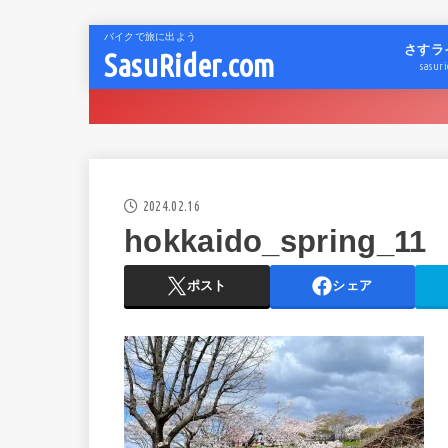
バイクで旅に出よう
さすラ
SasuRider.com
sasuri
2024.02.16
hokkaido_spring_11
ポスト
シェア