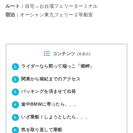
ルート：
自宅→お台場フェリーターミナル
宿泊：
オーシャン東九フェリー２等船室
コンテンツ
[
非表示
]
ライダーなら黙って端っこ「潮岬」
1.
関東から南紀までのアクセス
2.
パッキングを済ませて出発
3.
途中BMWに寄ったら、、、
4.
いざ乗船！しようとしたら、、、
5.
気を取り直して乗船
6.