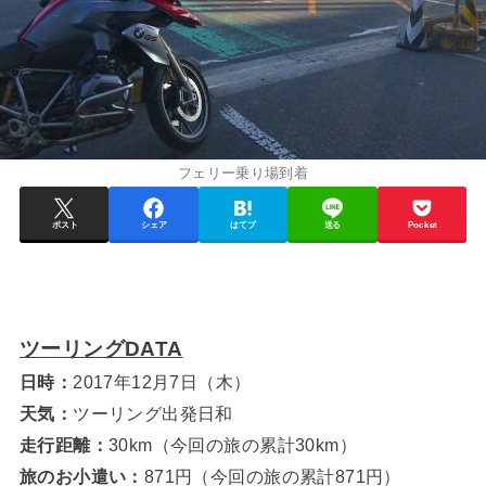
フェリー乗り場到着
ポスト
シェア
はてブ
送る
Pocket
ツーリングDATA
日時：
2017年12月7日（木）
天気：
ツーリング出発日和
走行距離：
30km（今回の旅の累計30km）
旅のお小遣い：
871円（今回の旅の累計871円）