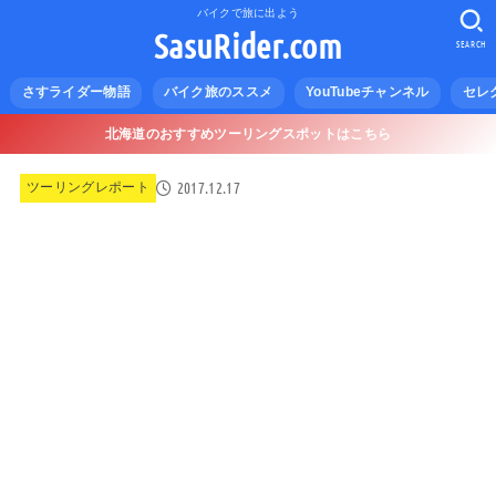
バイクで旅に出よう
SasuRider.com
SEARCH
さすライダー物語
バイク旅のススメ
YouTubeチャンネル
セレ
北海道のおすすめツーリングスポットはこちら
2017.12.17
ツーリングレポート