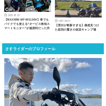
2025.07.23
【MAXWIN MF-MS1000】車でも
2017.09.21
バイクでも使える“オービス検知ス
【受付が斬新すぎる】偶然見つけ
マートモニター”が超便利だった件
た紋別の驚きの仮設キャンプ場
さすライダーのプロフィール