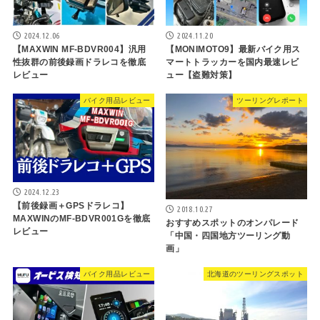
2024.12.06
2024.11.20
【MAXWIN MF-BDVR004】汎用
【MONIMOTO9】最新バイク用ス
性抜群の前後録画ドラレコを徹底
マートトラッカーを国内最速レビ
レビュー
ュー【盗難対策】
バイク用品レビュー
ツーリングレポート
2024.12.23
【前後録画＋GPSドラレコ】
2018.10.27
MAXWINのMF-BDVR001Gを徹底
おすすめスポットのオンパレード
レビュー
「中国・四国地方ツーリング動
画」
バイク用品レビュー
北海道のツーリングスポット