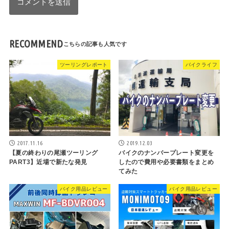
RECOMMEND
ツーリングレポート
バイクライフ
2017.11.16
2019.12.03
【夏の終わりの尾瀬ツーリング
バイクのナンバープレート変更を
PART3】近場で新たな発見
したので費用や必要書類をまとめ
てみた
バイク用品レビュー
バイク用品レビュー