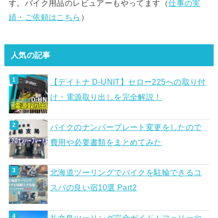
す。バイク用品のレビュアーもやってます（
仕事の実
績・ご依頼はこちら
）
人気の記事
【デイトナ D-UNIT】セロー225への取り付
け・電源取り出しを完全解説！
バイクのナンバープレート変更をしたので
費用や必要書類をまとめてみた
北海道ツーリングでバイクを駐輪できるコ
スパの良い宿10選 Part2
礼文島ツーリング完全ガイド！フェリーや