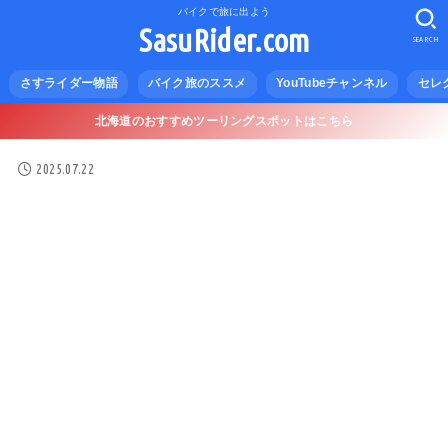
バイクで旅に出よう
SasuRider.com
SEARCH
さすライダー物語
バイク旅のススメ
YouTubeチャンネル
セレ
北海道のおすすめツーリングスポットはこちら
2025.07.22