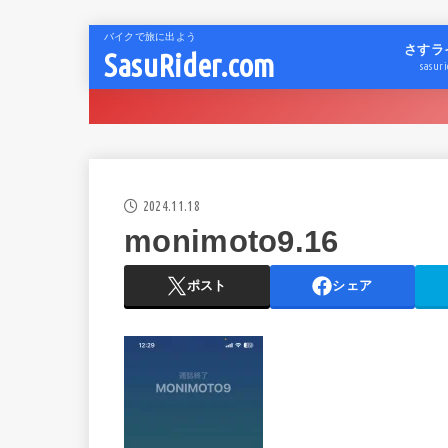
バイクで旅に出よう
さすラ
SasuRider.com
sasuri
2024.11.18
monimoto9.16
ポスト
シェア