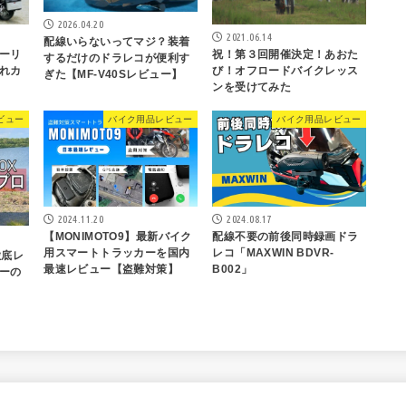
2026.04.20
2021.06.14
配線いらないってマジ？装着
ーリ
祝！第３回開催決定！あおた
するだけのドラレコが便利す
れカ
び！オフロードバイクレッス
ぎた【MF-V40Sレビュー】
ンを受けてみた
ビュー
バイク用品レビュー
バイク用品レビュー
2024.11.20
2024.08.17
【MONIMOTO9】最新バイク
配線不要の前後同時録画ドラ
用スマートトラッカーを国内
レコ「MAXWIN BDVR-
徹底レ
最速レビュー【盗難対策】
B002」
ーの