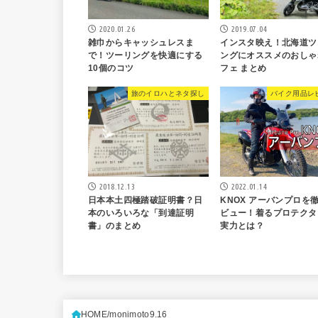
2020.01.26
2019.07.04
雑巾からキャッシュレスま
インスタ映え！北海道ツ
で！ツーリングを快適にする
ングにオススメのおしゃ
10個のコツ
フェ まとめ
旅のイロハとネタ探し
バイク用品レ
2018.12.13
2022.01.14
日本本土四極踏破証明書？日
KNOX アーバンプロを
本のいろいろな「到達証明
ビュー！着るプロテクタ
書」のまとめ
実力とは？
HOME
monimoto9.16