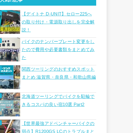
【デイトナ D-UNIT】セロー225へ
の取り付け・電源取り出しを完全解
説！
バイクのナンバープレート変更をし
たので費用や必要書類をまとめてみ
た
関西ツーリングのおすすめスポット
まとめ 滋賀県・奈良県・和歌山県編
北海道ツーリングでバイクを駐輪で
きるコスパの良い宿10選 Part2
【世界最強アドベンチャーバイクの
弱点】R1200GS LCのトラブルまと