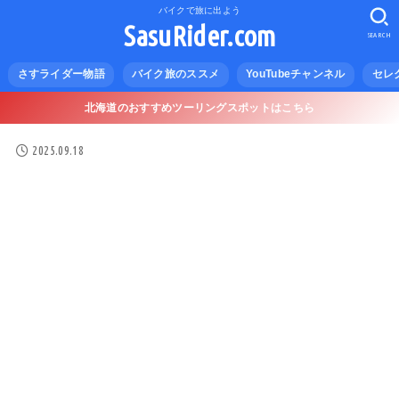
バイクで旅に出よう
SasuRider.com
SEARCH
さすライダー物語
バイク旅のススメ
YouTubeチャンネル
セレ
北海道のおすすめツーリングスポットはこちら
2025.09.18