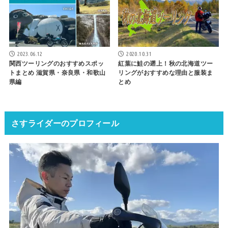
2023.06.12
2020.10.31
関西ツーリングのおすすめスポッ
紅葉に鮭の遡上！秋の北海道ツー
トまとめ 滋賀県・奈良県・和歌山
リングがおすすめな理由と服装ま
県編
とめ
さすライダーのプロフィール