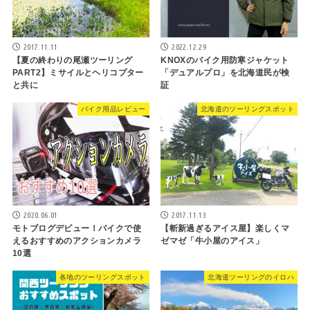
2017.11.11
2022.12.29
【夏の終わりの尾瀬ツーリング
KNOXのバイク用防寒ジャケット
PART2】ミサイルとヘリコプター
「デュアルプロ」を北海道民が検
と共に
証
バイク用品レビュー
北海道のツーリングスポット
2020.06.01
2017.11.13
モトブログデビュー！バイクで使
【斬新過ぎるアイス屋】楽しくマ
えるおすすめのアクションカメラ
ゼマゼ「牛小屋のアイス」
10選
各地のツーリングスポット
北海道ツーリングのイロハ