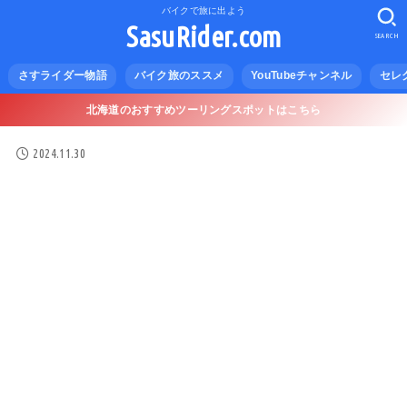
バイクで旅に出よう
SasuRider.com
SEARCH
さすライダー物語
バイク旅のススメ
YouTubeチャンネル
セレ
北海道のおすすめツーリングスポットはこちら
2024.11.30