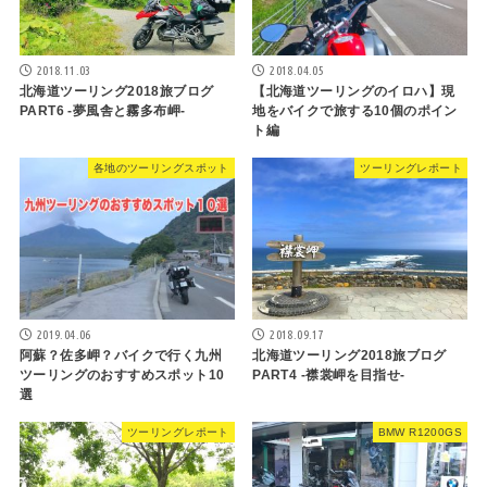
2018.11.03
2018.04.05
北海道ツーリング2018旅ブログ
【北海道ツーリングのイロハ】現
PART6 -夢風舎と霧多布岬-
地をバイクで旅する10個のポイン
ト編
各地のツーリングスポット
ツーリングレポート
2019.04.06
2018.09.17
阿蘇？佐多岬？バイクで行く九州
北海道ツーリング2018旅ブログ
ツーリングのおすすめスポット10
PART4 -襟裳岬を目指せ-
選
ツーリングレポート
BMW R1200GS