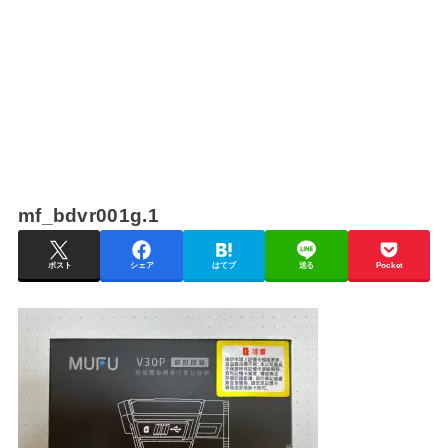
mf_bdvr001g.1
ポスト
シェア
はてブ
送る
Pocket