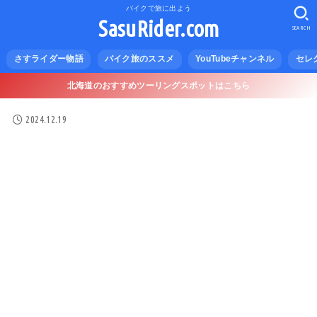
バイクで旅に出よう
SasuRider.com
SEARCH
さすライダー物語
バイク旅のススメ
YouTubeチャンネル
セレ
北海道のおすすめツーリングスポットはこちら
2024.12.19