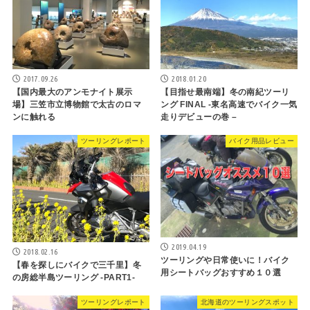
2017.09.26
2018.01.20
【国内最大のアンモナイト展示
【目指せ最南端】冬の南紀ツーリ
場】三笠市立博物館で太古のロマ
ング FINAL -東名高速でバイク一気
ンに触れる
走りデビューの巻 –
ツーリングレポート
バイク用品レビュー
2019.04.19
2018.02.16
ツーリングや日常使いに！バイク
【春を探しにバイクで三千里】冬
用シートバッグおすすめ１０選
の房総半島ツーリング -PART1-
ツーリングレポート
北海道のツーリングスポット