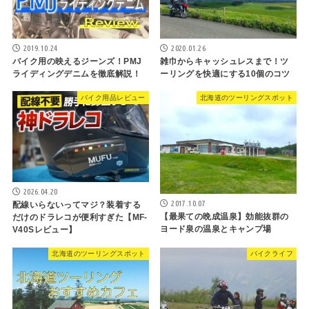
2019.10.24
2020.01.26
バイク用の映えるジーンズ！PMJ
雑巾からキャッシュレスまで！ツ
ライディングデニムを徹底解説！
ーリングを快適にする10個のコツ
バイク用品レビュー
北海道のツーリングスポット
2026.04.20
2017.10.07
配線いらないってマジ？装着する
【最果ての晩成温泉】効能抜群の
だけのドラレコが便利すぎた【MF-
ヨード泉の温泉とキャンプ場
V40Sレビュー】
北海道のツーリングスポット
バイクライフ