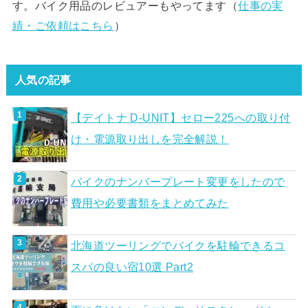
す。バイク用品のレビュアーもやってます（
仕事の実
績・ご依頼はこちら
）
人気の記事
【デイトナ D-UNIT】セロー225への取り付
け・電源取り出しを完全解説！
バイクのナンバープレート変更をしたので
費用や必要書類をまとめてみた
北海道ツーリングでバイクを駐輪できるコ
スパの良い宿10選 Part2