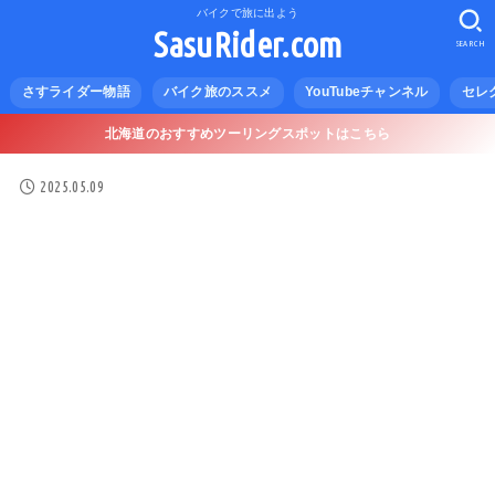
バイクで旅に出よう
SasuRider.com
SEARCH
さすライダー物語
バイク旅のススメ
YouTubeチャンネル
セレ
北海道のおすすめツーリングスポットはこちら
2025.05.09