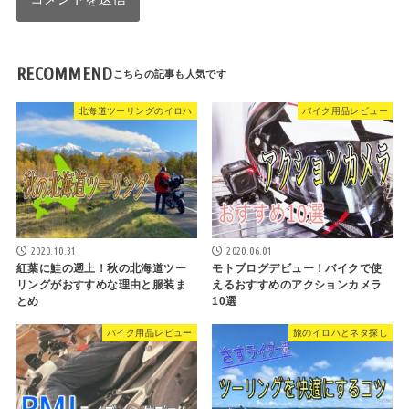
RECOMMEND
北海道ツーリングのイロハ
バイク用品レビュー
2020.10.31
2020.06.01
紅葉に鮭の遡上！秋の北海道ツー
モトブログデビュー！バイクで使
リングがおすすめな理由と服装ま
えるおすすめのアクションカメラ
とめ
10選
バイク用品レビュー
旅のイロハとネタ探し