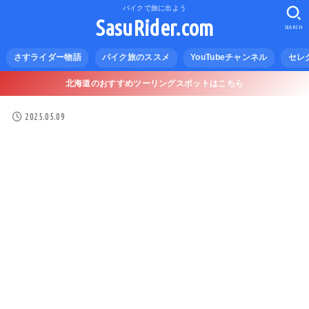
バイクで旅に出よう
SasuRider.com
SEARCH
さすライダー物語
バイク旅のススメ
YouTubeチャンネル
セレ
北海道のおすすめツーリングスポットはこちら
2025.05.09