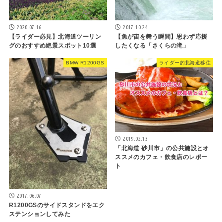
2020.07.16
2017.10.24
【ライダー必見】北海道ツーリン
【魚が宙を舞う瞬間】思わず応援
グのおすすめ絶景スポット10選
したくなる「さくらの滝」
BMW R1200GS
ライダー的北海道移住
2019.02.13
「北海道 砂川市」の公共施設とオ
ススメのカフェ・飲食店のレポー
ト
2017.06.07
R1200GSのサイドスタンドをエク
ステンションしてみた