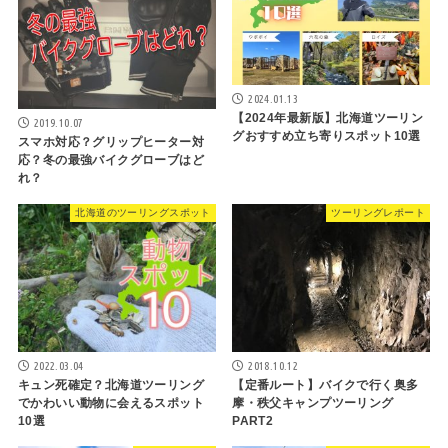
2024.01.13
【2024年最新版】北海道ツーリン
2019.10.07
グおすすめ立ち寄りスポット10選
スマホ対応？グリップヒーター対
応？冬の最強バイクグローブはど
れ？
北海道のツーリングスポット
ツーリングレポート
2022.03.04
2018.10.12
キュン死確定？北海道ツーリング
【定番ルート】バイクで行く奥多
でかわいい動物に会えるスポット
摩・秩父キャンプツーリング
10選
PART2