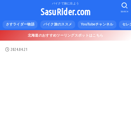
バイクで旅に出よう
SasuRider.com
SEARCH
さすライダー物語
バイク旅のススメ
YouTubeチャンネル
セレ
北海道のおすすめツーリングスポットはこちら
2024.04.21