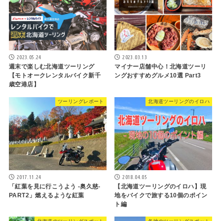
2023.05.24
2023.03.13
週末で楽しむ北海道ツーリング
マイナー店舗中心！北海道ツーリ
【モトオークレンタルバイク新千
ングおすすめグルメ10選 Part3
歳空港店】
ツーリングレポート
北海道ツーリングのイロハ
2017.11.24
2018.04.05
「紅葉を見に行こうよう -奥久慈-
【北海道ツーリングのイロハ】現
PART2」燃えるような紅葉
地をバイクで旅する10個のポイン
ト編