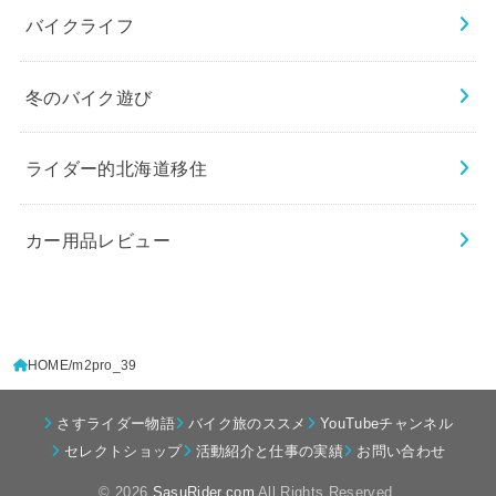
バイクライフ
冬のバイク遊び
ライダー的北海道移住
カー用品レビュー
HOME
m2pro_39
さすライダー物語
バイク旅のススメ
YouTubeチャンネル
セレクトショップ
活動紹介と仕事の実績
お問い合わせ
© 2026
SasuRider.com
All Rights Reserved.