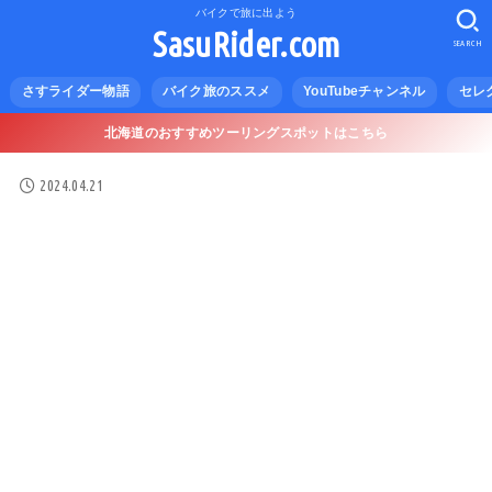
バイクで旅に出よう
SasuRider.com
SEARCH
さすライダー物語
バイク旅のススメ
YouTubeチャンネル
セレ
北海道のおすすめツーリングスポットはこちら
2024.04.21