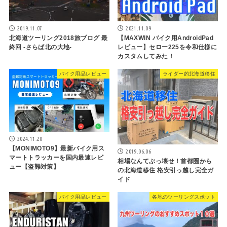
2019.11.07
2021.11.09
北海道ツーリング2018旅ブログ 最
【MAXWIN バイク用AndroidPad
終回 -さらば北の大地-
レビュー】セロー225を令和仕様に
カスタムしてみた！
バイク用品レビュー
ライダー的北海道移住
2024.11.20
【MONIMOTO9】最新バイク用ス
2019.06.06
マートトラッカーを国内最速レビ
相場なんてぶっ壊せ！首都圏から
ュー【盗難対策】
の北海道移住 格安引っ越し完全ガ
イド
バイク用品レビュー
各地のツーリングスポット