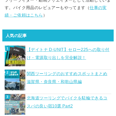
す。バイク用品のレビュアーもやってます（
仕事の実
績・ご依頼はこちら
）
人気の記事
【デイトナ D-UNIT】セロー225への取り付
け・電源取り出しを完全解説！
関西ツーリングのおすすめスポットまとめ
滋賀県・奈良県・和歌山県編
北海道ツーリングでバイクを駐輪できるコ
スパの良い宿10選 Part2