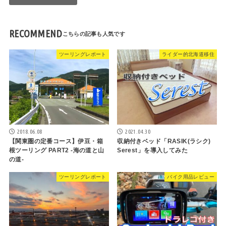
RECOMMEND
ツーリングレポート
ライダー的北海道移住
2018.06.08
2021.04.30
【関東圏の定番コース】伊豆・箱
収納付きベッド「RASIK(ラシク)
根ツーリング PART2 -海の道と山
Serest」を導入してみた
の道-
ツーリングレポート
バイク用品レビュー