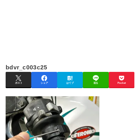
bdvr_c003c25
ポスト
シェア
はてブ
送る
Pocket