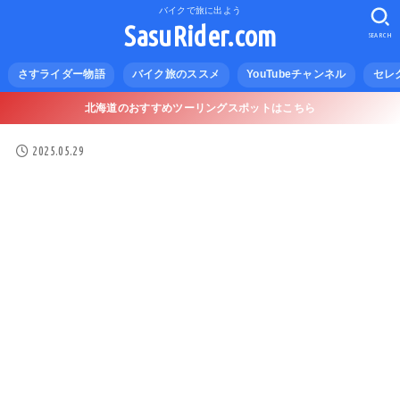
バイクで旅に出よう
SasuRider.com
SEARCH
さすライダー物語
バイク旅のススメ
YouTubeチャンネル
セレ
北海道のおすすめツーリングスポットはこちら
2025.05.29