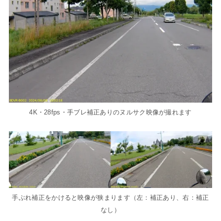
4K・28fps・手ブレ補正ありのヌルサク映像が撮れます
手ぶれ補正をかけると映像が狭まります（左：補正あり、右：補正
なし）