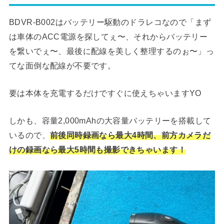
BDVR-B002はバッテリー駆動のドラレコなので「まず
は車体のACC電源を探してぇ〜、それからバッテリー
を繋いでぇ〜、最後に配線を美しく整理するのぉ〜」っ
てな面倒な配線が不要です。
要は本体を充電するだけですぐに使えちゃいますYO
しかも、容量2,000mAhの大容量バッテリーを搭載して
いるので、
前後同時録画なら最大4時間、前方カメラだ
けの録画なら最大5時間も撮影できちゃいます！