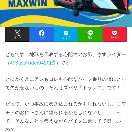
ポスト
シェア
はてブ
送る
Pocket
どもです、地球を代表する心配性のお男、さすライダー
（
@SasuRider0420
）です。
とにかく常にアレもコレも心配なバイク乗りの僕にとっ
て欠かせないもの、それはズバリ「ドラレコ」です！
だって、いつ事故に巻き込まれるかもしれないし、コワ
モテのおに〜さんに煽られるかもしれないし、、、っ
て、そんなことを考えながらバイクに乗ってて楽しい
の？