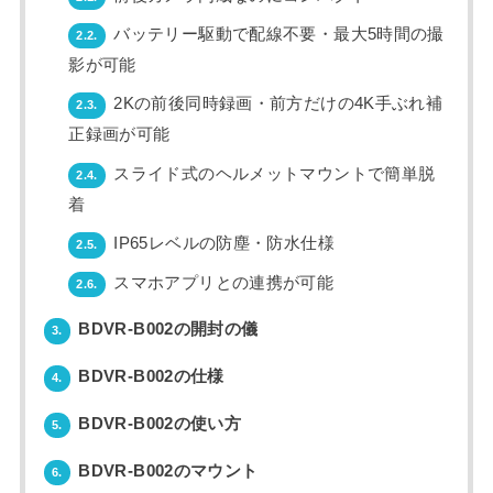
バッテリー駆動で配線不要・最大5時間の撮
2.2.
影が可能
2Kの前後同時録画・前方だけの4K手ぶれ補
2.3.
正録画が可能
スライド式のヘルメットマウントで簡単脱
2.4.
着
IP65レベルの防塵・防水仕様
2.5.
スマホアプリとの連携が可能
2.6.
BDVR-B002の開封の儀
3.
BDVR-B002の仕様
4.
BDVR-B002の使い方
5.
BDVR-B002のマウント
6.