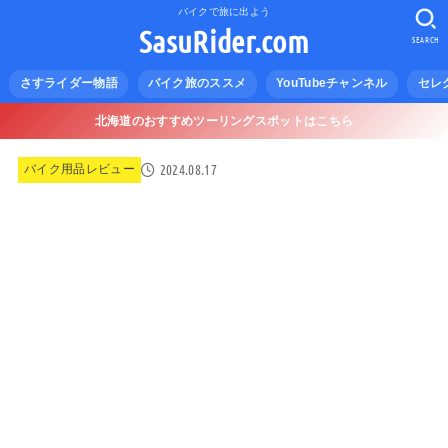
バイクで旅に出よう
SasuRider.com
SEARCH
さすライダー物語
バイク旅のススメ
YouTubeチャンネル
セレ
北海道のおすすめツーリングスポットはこちら
2024.08.17
バイク用品レビュー