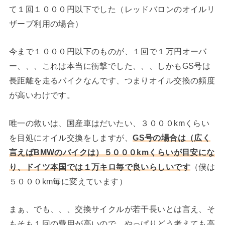
て１回１０００円以下でした（レッドバロンのオイルリ
ザーブ利用の場合）
今まで１０００円以下のものが、１回で１万円オーバ
ー、、、これは本当に衝撃でした、、、しかもGS号は
長距離を走るバイクなんです、つまりオイル交換の頻度
が高いわけです。
唯一の救いは、国産車はだいたい、３０００kmくらい
を目処にオイル交換をしますが、
GS号の場合は（広く
言えばBMWのバイクは）５０００kmくらいが目安にな
り、ドイツ本国では１万キロ毎で良いらしいです
（僕は
５０００km毎に変えています）
まぁ、でも、、、交換サイクルが若干長いとは言え、そ
もそも１回の費用が高いので、やっぱりどう考えても高