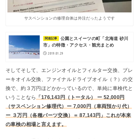
サスペンションの修理自体は外注だったようです
公園とスイーツの町「北海道 砂川
関連記事
市」の特徴・アクセス・観光まとめ
2019.01.29
そしてそして、エンジンオイルとフィルター交換、ブレ
ーキオイル交換、ファイナルドライブオイル（？）の交
換で、約３万円ほどかかっているので、単純に車検代と
いうことなら
「176,143円（トータル） ー 52,000円
（サスペンション修理代）ー 7,000円（車両預かり代）
ー ３万円（各種パーツ交換）＝ 87,143円」これが本来
の車検の相場と言えます。