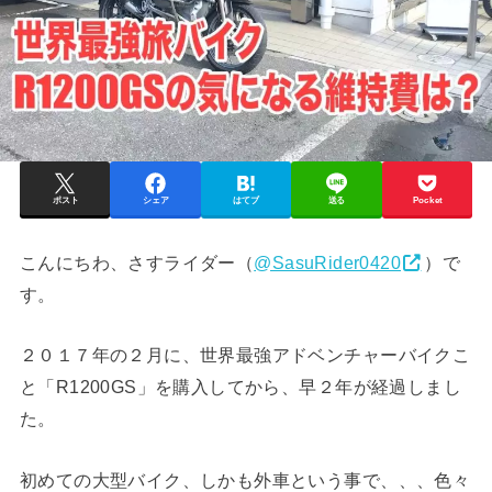
ポスト
シェア
はてブ
送る
Pocket
こんにちわ、さすライダー（
@SasuRider0420
）で
す。
２０１７年の２月に、世界最強アドベンチャーバイクこ
と「R1200GS」を購入してから、早２年が経過しまし
た。
初めての大型バイク、しかも外車という事で、、、色々