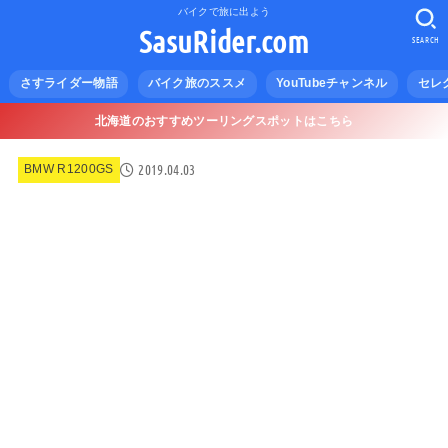
バイクで旅に出よう
SasuRider.com
SEARCH
さすライダー物語
バイク旅のススメ
YouTubeチャンネル
セレ
北海道のおすすめツーリングスポットはこちら
2019.04.03
BMW R1200GS