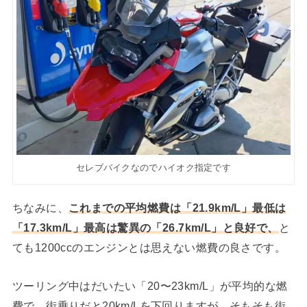
セレブバイクなのでハイオク指定です
ちなみに、
これまでの平均燃費は「21.9km/L」最低は
「17.3km/L」最高は驚異の「26.7km/L」と良好で、
と
ても1200ccのエンジンとは思えない燃費の良さです。
ツーリング中はだいたい「20〜23km/L」が平均的な燃
費で、街乗りだと20km/Lを下回りますが、そもそも街