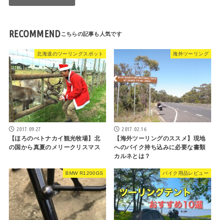
RECOMMEND
北海道のツーリングスポット
海外ツーリング
2017.09.27
2017.02.16
【ほろのべトナカイ観光牧場】北
【海外ツーリングのススメ】現地
の国から真夏のメリークリスマス
へのバイク持ち込みに必要な書類
カルネとは？
BMW R1200GS
バイク用品レビュー