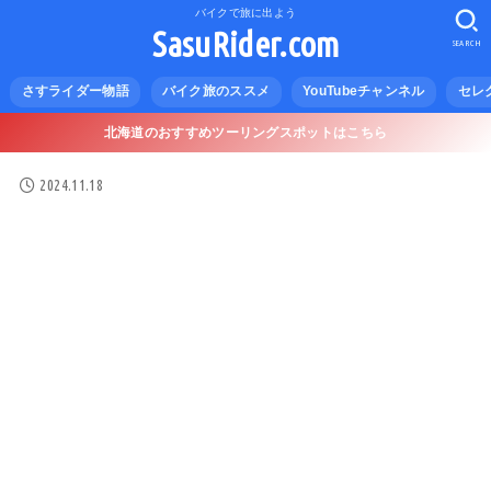
バイクで旅に出よう
SasuRider.com
SEARCH
さすライダー物語
バイク旅のススメ
YouTubeチャンネル
セレ
北海道のおすすめツーリングスポットはこちら
2024.11.18