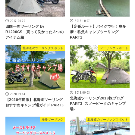
2017.04.20
2018.10.07
四国一周ツーリング by
【定番ルート】バイクで行く奥多
R1200GS 買って良かった３つの
摩・秩父キャンプツーリング
アイテム編
PART1
北海道のツーリングスポット
ツーリングレポート
2018.09.03
2020.09.14
北海道ツーリング2018旅ブログ
【2020年度版】北海道ツーリング
PART3 -スノーピークのキャンプ
おすすめキャンプ場ガイド PART3
場-
海外ツーリング
北海道のツーリングスポット