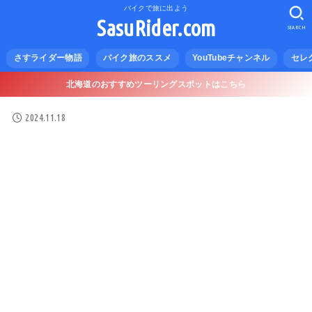
バイクで旅に出よう
SasuRider.com
SEARCH
さすライダー物語
バイク旅のススメ
YouTubeチャンネル
セレ
北海道のおすすめツーリングスポットはこちら
2024.11.18