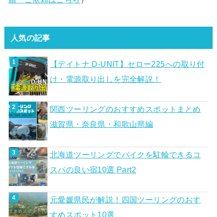
人気の記事
【デイトナ D-UNIT】セロー225への取り付
け・電源取り出しを完全解説！
関西ツーリングのおすすめスポットまとめ
滋賀県・奈良県・和歌山県編
北海道ツーリングでバイクを駐輪できるコ
スパの良い宿10選 Part2
元愛媛県民が解説！四国ツーリングのおす
すめスポット10選