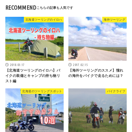
RECOMMEND
北海道ツーリングのイロハ
海外ツーリング
2018.03.17
2017.02.15
【北海道ツーリングのイロハ】バ
【海外ツーリングのススメ】憧れ
イクの装備とキャンプの持ち物リ
の海外をバイクで走るためには？
スト編
北海道のツーリングスポット
バイクライフ