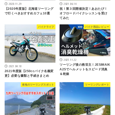
2020.11.29
2021.06.14
【2020年度版】北海道ツーリング
祝！第３回開催決定！あおたび！
で行くべきおすすめカフェ10選
オフロードバイクレッスンを受け
てみた
バイクライフ
バイク用品レビュー
2025.11.22
ツーリング後の救世主！JESIMAIK
2021.04.18
A2Sでヘルメットをスピード消臭
2021年度版【250ccバイク名義変
＆乾燥
更】必要な書類と手続きまとめ
各地のツーリングスポット
ツーリングレポート