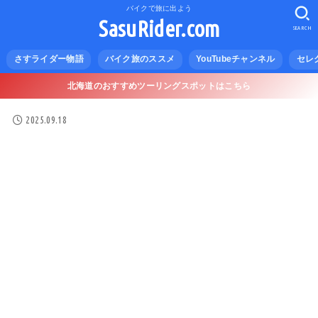
バイクで旅に出よう
SasuRider.com
SEARCH
さすライダー物語
バイク旅のススメ
YouTubeチャンネル
セレ
北海道のおすすめツーリングスポットはこちら
2025.09.18