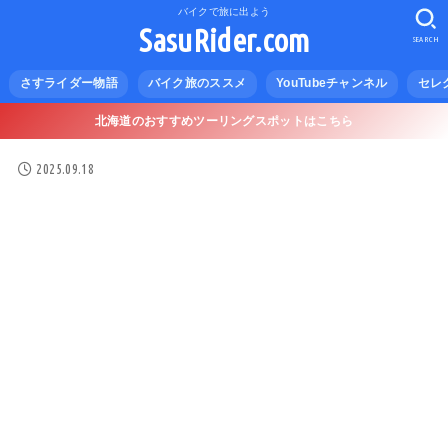
バイクで旅に出よう
SasuRider.com
SEARCH
さすライダー物語
バイク旅のススメ
YouTubeチャンネル
セレ
北海道のおすすめツーリングスポットはこちら
2025.09.18