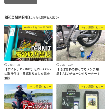
RECOMMEND
YAMAHA セロー225WE
バイク用品レビュー
2021.11.18
2017.10.09
【デイトナ D-UNIT】セロー225へ
【ほぼ無料の神ってるメンテ用
の取り付け・電源取り出しを完全
品】AZのチェーンクリーナー！
解説！
バイク用品レビュー
バイク用品レビュー