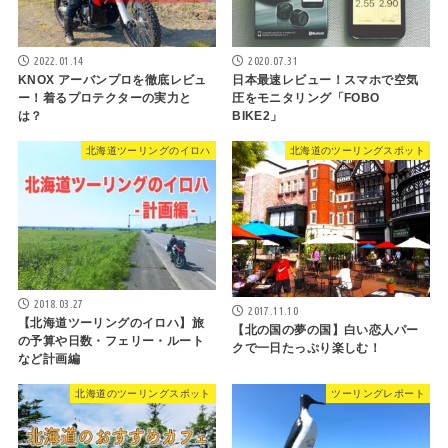
2022.01.14
2020.07.31
KNOX アーバンプロを徹底レビュ
日本最速レビュー！スマホで空気
ー！着るプロテクターの実力と
圧をモニタリング「FOBO
は？
BIKE2」
北海道ツーリングのイロハ
北海道のツーリングスポット
2018.03.27
2017.11.10
【北海道ツーリングのイロハ】旅
【北の国の夢の国】白い恋人パー
の予算や日数・フェリー・ルート
クで一日たっぷり楽しむ！
など計画編
北海道のツーリングスポット
ツーリングレポート