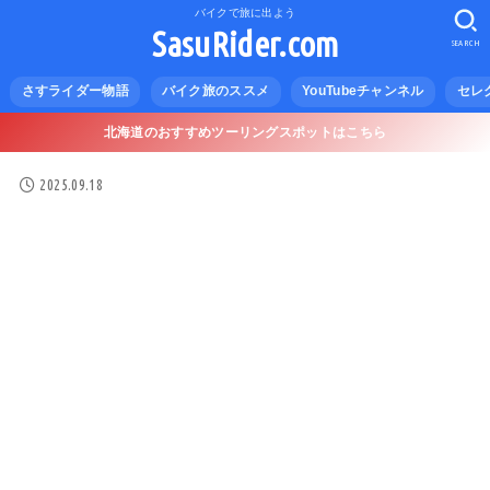
バイクで旅に出よう
SasuRider.com
SEARCH
さすライダー物語
バイク旅のススメ
YouTubeチャンネル
セレ
北海道のおすすめツーリングスポットはこちら
2025.09.18