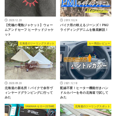
2020.12.20
2019.10.24
【究極の電熱ジャケット】ウォー
バイク用の映えるジーンズ！PMJ
ムアンドセーフ ヒーテッドジャケ
ライディングデニムを徹底解説！
ット
北海道のツーリングスポット
カー用品レビュー
2020.09.20
2021.12.18
北海道の新名所！バイクで余市ヴ
配線不要！ヒーター機能付きハン
ィンヤードグランピングに行って
ドルカバーを冬の北海道で試して
みた
みた
YAMAHA セロー225WE
北海道のツーリングスポット