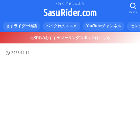
バイクで旅に出よう
SasuRider.com
SEARCH
さすライダー物語
バイク旅のススメ
YouTubeチャンネル
セレ
北海道のおすすめツーリングスポットはこちら
2026.04.14