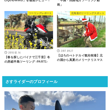
LIQUIDWIND」を徹底レビュー！
「中国・四国地方ツーリング動
画」
ツーリングレポート
北海道のツーリングスポット
2017.09.27
2018.02.16
【ほろのべトナカイ観光牧場】北
【春を探しにバイクで三千里】冬
の国から真夏のメリークリスマス
の房総半島ツーリング -PART1-
さすライダーのプロフィール