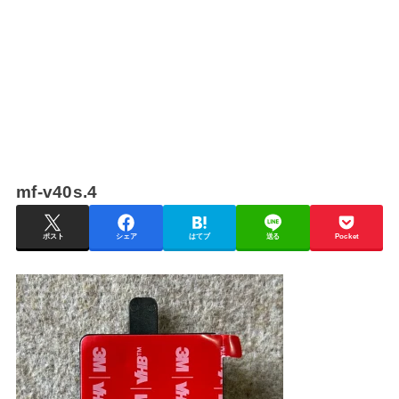
mf-v40s.4
ポスト
シェア
はてブ
送る
Pocket