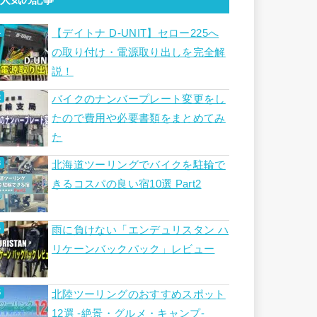
【デイトナ D-UNIT】セロー225へ
の取り付け・電源取り出しを完全解
説！
バイクのナンバープレート変更をし
たので費用や必要書類をまとめてみ
た
北海道ツーリングでバイクを駐輪で
きるコスパの良い宿10選 Part2
雨に負けない「エンデュリスタン ハ
リケーンバックパック」レビュー
北陸ツーリングのおすすめスポット
12選 -絶景・グルメ・キャンプ-