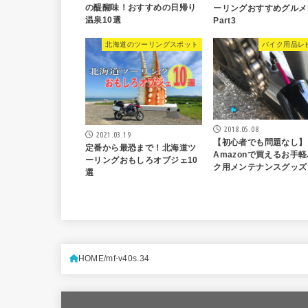
の醍醐味！おすすめの日帰り
ーリングおすすめグルメ
温泉10選
Part3
北海道のツーリングスポット
バイク用品レ
2018.05.08
2021.03.19
【初心者でも問題なし】
定番から最恐まで！北海道ツ
Amazonで買えるお手
ーリングおもしろオブジェ10
ク用メンテナンスグッズ
選
HOME
mf-v40s.34