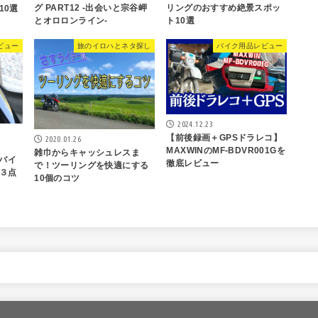
グ PART12 -出会いと宗谷岬
リングのおすすめ絶景スポッ
10選
とオロロンライン-
ト10選
ビュー
旅のイロハとネタ探し
バイク用品レビュー
2024.12.23
【前後録画＋GPSドラレコ】
2020.01.26
MAXWINのMF-BDVR001Gを
雑巾からキャッシュレスま
軽バイ
徹底レビュー
で！ツーリングを快適にする
３点
10個のコツ