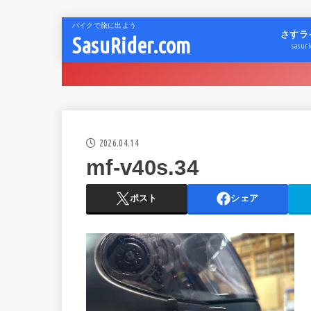
バイクで旅に出よう
さすラ
SasuRider.com
sasuri
2026.04.14
mf-v40s.34
ポスト
シェア