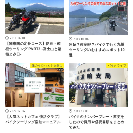
2018.06.10
2019.04.06
【関東圏の定番コース】伊豆・箱
阿蘇？佐多岬？バイクで行く九州
根ツーリング PART3 -富士山と箱
ツーリングのおすすめスポット10
根と夕日-
選
旅のイロハとネタ探し
バイクライフ
2022.12.06
2019.12.03
【人気ネットカフェ 快活クラブ】
バイクのナンバープレート変更を
バイクツーリング宿泊マニュアル
したので費用や必要書類をまとめ
てみた