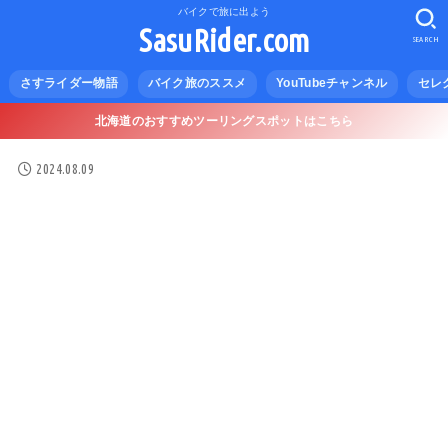
バイクで旅に出よう
SasuRider.com
SEARCH
さすライダー物語
バイク旅のススメ
YouTubeチャンネル
セレ
北海道のおすすめツーリングスポットはこちら
2024.08.09