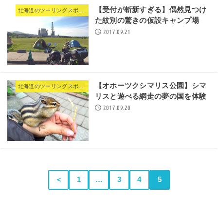
【受付が斬新すぎる】偶然見つけ
北海道のツーリングスポット
た紋別の驚きの仮設キャンプ場
2017.09.21
【オホーツクシマリス公園】シマ
北海道のツーリングスポット
リスと遊べる網走の夢の国を体験
2017.09.20
＜
1
…
3
4
5