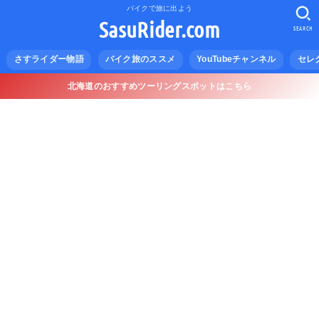
バイクで旅に出よう
SasuRider.com
SEARCH
さすライダー物語
バイク旅のススメ
YouTubeチャンネル
セレ
北海道のおすすめツーリングスポットはこちら