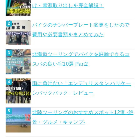
け・電源取り出しを完全解説！
バイクのナンバープレート変更をしたので
費用や必要書類をまとめてみた
北海道ツーリングでバイクを駐輪できるコ
スパの良い宿10選 Part2
雨に負けない「エンデュリスタン ハリケー
ンバックパック」レビュー
北陸ツーリングのおすすめスポット12選 -絶
景・グルメ・キャンプ-